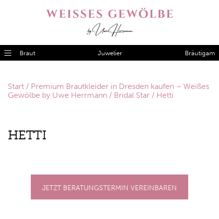
Braut
Juwelier
Bräutigam
Start
/
Premium Brautkleider in Dresden kaufen – Weißes
Gewölbe by Uwe Herrmann
/
Bridal Star
/ Hetti
HET­TI
JETZT BERATUNGSTERMIN VEREINBAREN