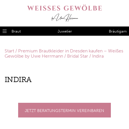
Braut
Juwelier
Bräutigam
Start
/
Premium Brautkleider in Dresden kaufen – Weißes
Gewölbe by Uwe Herrmann
/
Bridal Star
/ Indira
IN­DI­RA
JETZT BERATUNGSTERMIN VEREINBAREN