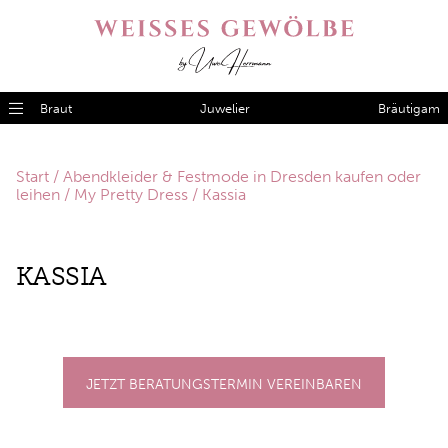
Braut
Juwelier
Bräutigam
Start
/
Abendkleider & Festmode in Dresden kaufen oder
leihen
/
My Pretty Dress
/ Kassia
KAS­SIA
JETZT BERATUNGSTERMIN VEREINBAREN