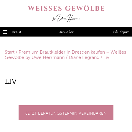
Braut
Juwelier
Bräutigam
Start
/
Premium Brautkleider in Dresden kaufen – Weißes
Gewölbe by Uwe Herrmann
/
Diane Legrand
/ Liv
LIV
JETZT BERATUNGSTERMIN VEREINBAREN