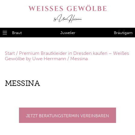
Braut
Juwelier
Bräutigam
Start
/
Premium Brautkleider in Dresden kaufen – Weißes
Gewölbe by Uwe Herrmann
/ Messina
MES­SI­NA
JETZT BERATUNGSTERMIN VEREINBAREN