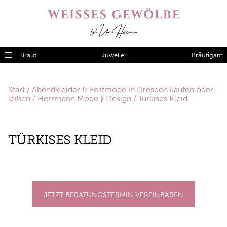
Braut
Juwelier
Bräutigam
Start
/
Abendkleider & Festmode in Dresden kaufen oder
leihen
/
Herrmann Mode § Design
/ Türkises Kleid
TÜR­KI­SES KLEID
JETZT BERATUNGSTERMIN VEREINBAREN