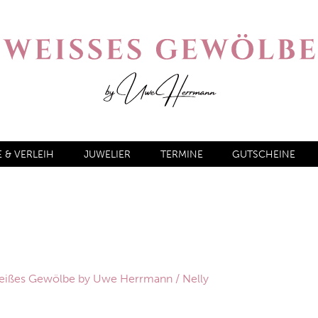
& VERLEIH
JUWELIER
TERMINE
GUTSCHEINE
 Weißes Gewölbe by Uwe Herrmann
/ Nelly