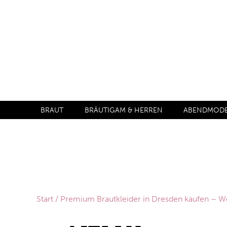
BRAUT
BRÄUTIGAM & HERREN
ABENDMODE 
Start
/
Premium Brautkleider in Dresden kaufen –