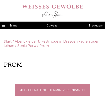
Braut
Juwelier
Bräutigam
Start
/
Abendkleider & Festmode in Dresden kaufen oder
leihen
/
Sonia Pena
/ Prom
PROM
JETZT BERATUNGSTERMIN VEREINBAREN