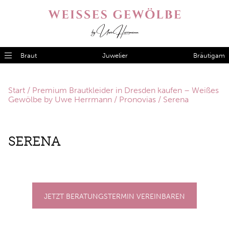
Braut
Juwelier
Bräutigam
Start
/
Premium Brautkleider in Dresden kaufen – Weißes
Gewölbe by Uwe Herrmann
/
Pronovias
/ Serena
SE­RE­NA
JETZT BERATUNGSTERMIN VEREINBAREN