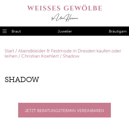
Braut
Juwelier
Bräutigam
Start
/
Abendkleider & Festmode in Dresden kaufen oder
leihen
/
Christian Koehlert
/ Shadow
SHADOW
JETZT BERATUNGSTERMIN VEREINBAREN