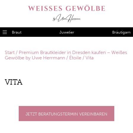
Braut
Juwelier
Bräutigam
Start
/
Premium Brautkleider in Dresden kaufen – Weißes
Gewölbe by Uwe Herrmann
/
Étoile
/ Vita
VITA
JETZT BERATUNGSTERMIN VEREINBAREN