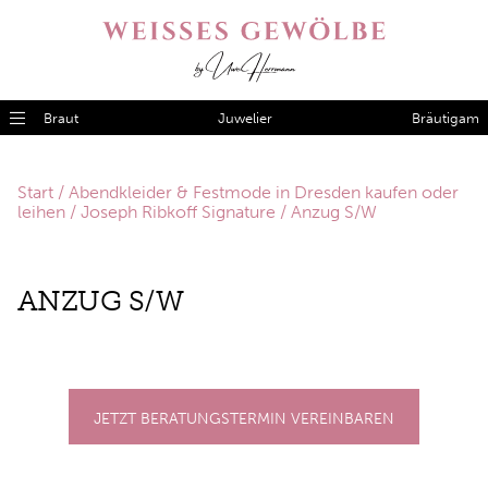
Braut
Juwelier
Bräutigam
Start
/
Abendkleider & Festmode in Dresden kaufen oder
leihen
/
Joseph Ribkoff Signature
/ Anzug S/W
AN­ZUG S/​W
JETZT BERATUNGSTERMIN VEREINBAREN