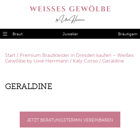
Braut
Juwelier
Bräutigam
Start
/
Premium Brautkleider in Dresden kaufen – Weißes
Gewölbe by Uwe Herrmann
/
Katy Corso
/ Geraldine
GE­RAL­DI­NE
JETZT BERATUNGSTERMIN VEREINBAREN