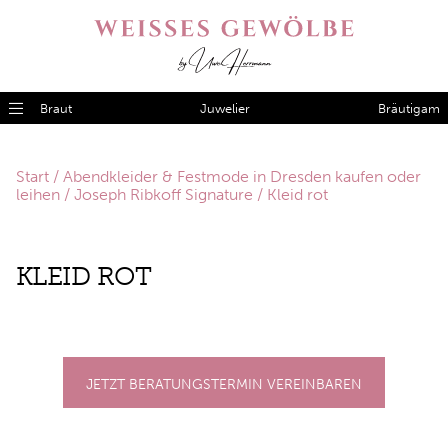
Braut
Juwelier
Bräutigam
Start
/
Abendkleider & Festmode in Dresden kaufen oder
leihen
/
Joseph Ribkoff Signature
/ Kleid rot
KLEID ROT
JETZT BERATUNGSTERMIN VEREINBAREN