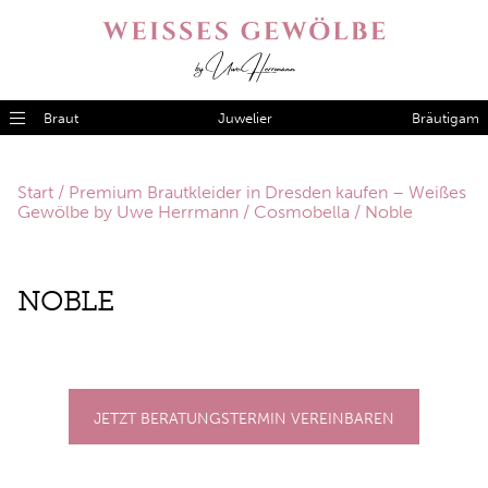
Braut
Juwelier
Bräutigam
Start
/
Premium Brautkleider in Dresden kaufen – Weißes
Gewölbe by Uwe Herrmann
/
Cosmobella
/ Noble
NO­BLE
JETZT BERATUNGSTERMIN VEREINBAREN