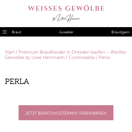
Braut
Juwelier
Bräutigam
Start
/
Premium Brautkleider in Dresden kaufen – Weißes
Gewölbe by Uwe Herrmann
/
Cosmobella
/ Perla
PER­LA
JETZT BERATUNGSTERMIN VEREINBAREN