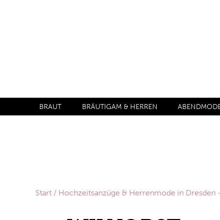
BRAUT
BRÄUTIGAM & HERREN
ABENDMODE 
Start
/
Hochzeitsanzüge & Herrenmode in Dresden – 